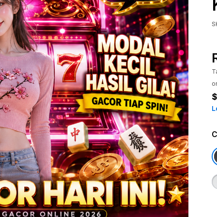
S
T
o
$
L
C