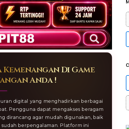
M
C
asa Kemenangan Di Game
yangan Anda !
ran digital yang menghadirkan berbagai
empat. Pengguna dapat mengakses beragam
ang dirancang agar mudah digunakan, baik
sudah berpengalaman. Platform ini