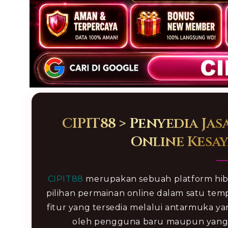
Open
media
1
in
CIPIT88 > Penyedia J
modal
Online Kesa
CIPIT88
merupakan sebuah platform hibu
pilihan permainan online dalam satu t
fitur yang tersedia melalui antarmuka y
oleh pengguna baru maupun yang 