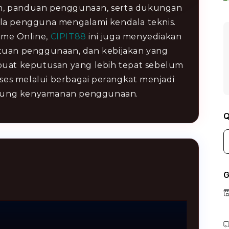
an, panduan penggunaan, serta dukungan
la pengguna mengalami kendala teknis.
ame Online,
CIPIT88
ini juga menyediakan
tentuan penggunaan, dan kebijakan yang
uat keputusan yang lebih tepat sebelum
s melalui berbagai perangkat menjadi
ukung kenyamanan penggunaan.
Q
G